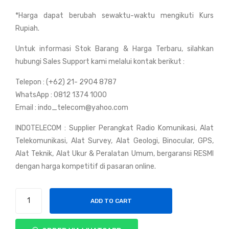
min
logi
*Harga dapat berubah sewaktu-waktu mengikuti Kurs
85
Bru
Rupiah.
Equ
nto
ato
n
Untuk informasi Stok Barang & Harga Terbaru, silahkan
rial
500
hubungi Sales Support kami melalui kontak berikut :
Bal
8
Telepon : (+62) 21- 2904 8787
anc
(Fib
WhatsApp : 0812 1374 1000
e
er)
Email : indo_telecom@yahoo.com
INDOTELECOM : Supplier Perangkat Radio Komunikasi, Alat
Telekomunikasi, Alat Survey, Alat Geologi, Binocular, GPS,
Alat Teknik, Alat Ukur & Peralatan Umum, bergaransi RESMI
dengan harga kompetitif di pasaran online.
Kompas
ADD TO CART
Geologi
Brunton