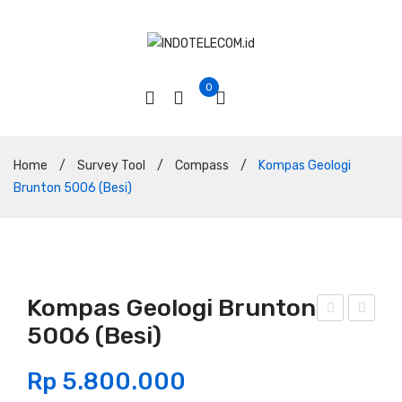
0
Home
/
Survey Tool
/
Compass
/
Kompas Geologi
Brunton 5006 (Besi)
Kompas Geologi Brunton
5006 (Besi)
om
om
pas
pas
Rp
5.800.000
Gar
Geo