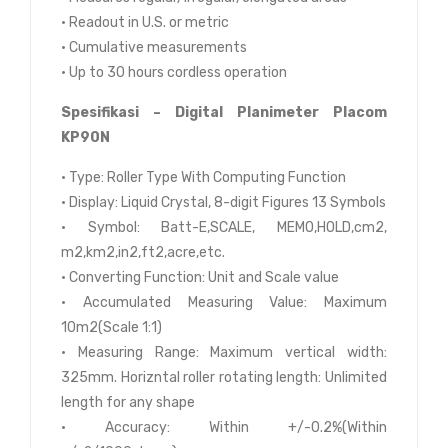
• Readout in U.S. or metric
• Cumulative measurements
• Up to 30 hours cordless operation
Spesifikasi – Digital Planimeter Placom
KP90N
• Type: Roller Type With Computing Function
• Display: Liquid Crystal, 8-digit Figures 13 Symbols
• Symbol: Batt-E,SCALE, MEMO,HOLD,cm2,
m2,km2,in2,ft2,acre,etc.
• Converting Function: Unit and Scale value
• Accumulated Measuring Value: Maximum
10m2(Scale 1:1)
• Measuring Range: Maximum vertical width:
325mm. Horizntal roller rotating length: Unlimited
length for any shape
• Accuracy: Within +/-0.2%(Within