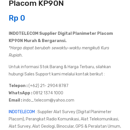
Placom KP90N
one
elep
ktor
on
Rp
0
RG
Sat
8
elit
INDOTELECOM Supplier Digital Planimeter Placom
N-
Inm
KP90N Murah & Bergaransi.
Mal
ars
*Harga dapat berubah sewaktu-waktu mengikuti Kurs
e
at
Rupiah.
Cri
Isat
Untuk informasi Stok Barang & Harga Terbaru, silahkan
mpi
pho
hubungi Sales Support kami melalui kontak berikut :
ng
ne
2
Telepon :
(+62) 21- 2904 8787
WhatsApp :
0812 1374 1000
Email :
indo_telecom@yahoo.com
INDOTELECOM
: Supplier Alat Survey (Digital Planimeter
Placom), Perangkat Radio Komunikasi, Alat Telekomunikasi,
Alat Survey, Alat Geologi, Binocular, GPS & Peralatan Umum,