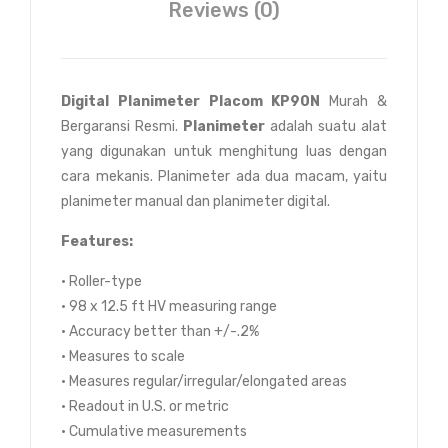
Reviews (0)
Digital Planimeter Placom KP90N
Murah &
Bergaransi Resmi.
Planimeter
adalah suatu alat
yang digunakan untuk menghitung luas dengan
cara mekanis. Planimeter ada dua macam, yaitu
planimeter manual dan planimeter digital.
Features:
• Roller-type
• 98 x 12.5 ft HV measuring range
• Accuracy better than +/-.2%
• Measures to scale
• Measures regular/irregular/elongated areas
• Readout in U.S. or metric
• Cumulative measurements