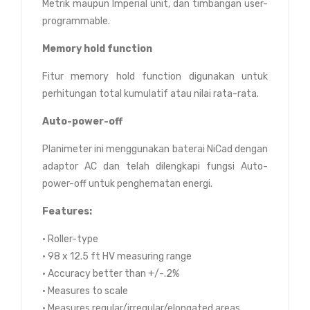
Metrik maupun Imperial unit, dan timbangan user-
programmable.
Memory hold function
Fitur memory hold function digunakan untuk
perhitungan total kumulatif atau nilai rata-rata.
Auto-power-off
Planimeter ini menggunakan baterai NiCad dengan
adaptor AC dan telah dilengkapi fungsi Auto-
power-off untuk penghematan energi.
Features:
• Roller-type
• 98 x 12.5 ft HV measuring range
• Accuracy better than +/-.2%
• Measures to scale
• Measures regular/irregular/elongated areas