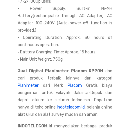
+/-2/1000pluses)
• Power Supply: Built-in Ni-MH
Battery(rechargeable through AC Adapter). AC
Adapter 100-240V (Auto-power-off function is
provided.)
• Operating Duration: Approx. 30 hours of
continuous operation.
• Battery Charging Time: Approx. 15 hours.
• Main Unit Weight: 750g
Jual Digital Planimeter Placom KP90N
dan
cari produk terbaik lainnya dari kategori
Planimeter
dari Merk
Placom
Gratis biaya
pengiriman untuk wilayah Jakarta-Depok dan
dapat dikirim ke seluruh Indonesia. Dapatkan
hanya di toko online
Indotelecom.id
, belanja online
alat ukur dan alat survey mudah dan aman.
INDOTELECOM.id
menyediakan berbagai produk