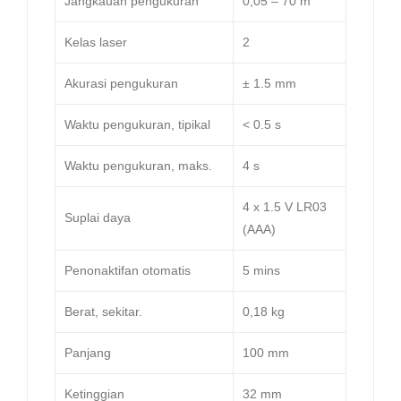
Jangkauan pengukuran
0,05 – 70 m
Kelas laser
2
Akurasi pengukuran
± 1.5 mm
Waktu pengukuran, tipikal
< 0.5 s
Waktu pengukuran, maks.
4 s
4 x 1.5 V LR03
Suplai daya
(AAA)
Penonaktifan otomatis
5 mins
Berat, sekitar.
0,18 kg
Panjang
100 mm
Ketinggian
32 mm