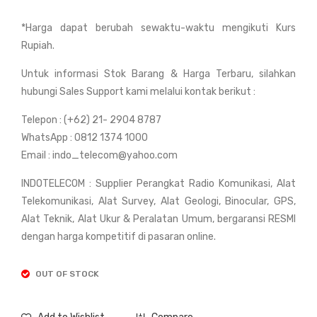
er
er
*Harga dapat berubah sewaktu-waktu mengikuti Kurs
Bos
Bos
Rupiah.
ch
ch
DL
GL
Untuk informasi Stok Barang & Harga Terbaru, silahkan
E
M
hubungi Sales Support kami melalui kontak berikut :
40
100
Telepon : (+62) 21- 2904 8787
Pro
C
WhatsApp : 0812 1374 1000
fes
Pro
Email : indo_telecom@yahoo.com
sio
fes
INDOTELECOM : Supplier Perangkat Radio Komunikasi, Alat
nal
sio
Telekomunikasi, Alat Survey, Alat Geologi, Binocular, GPS,
nal
Alat Teknik, Alat Ukur & Peralatan Umum, bergaransi RESMI
dengan harga kompetitif di pasaran online.
OUT OF STOCK