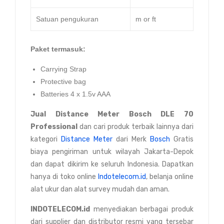
Satuan pengukuran
m or ft
Paket termasuk:
Carrying Strap
Protective bag
Batteries 4 x 1.5v AAA
Jual Distance Meter Bosch DLE 70
Professional
dan cari produk terbaik lainnya dari
kategori
Distance Meter
dari Merk
Bosch
Gratis
biaya pengiriman untuk wilayah Jakarta-Depok
dan dapat dikirim ke seluruh Indonesia. Dapatkan
hanya di toko online
Indotelecom.id
, belanja online
alat ukur dan alat survey mudah dan aman.
INDOTELECOM.id
menyediakan berbagai produk
dari supplier dan distributor resmi yang tersebar