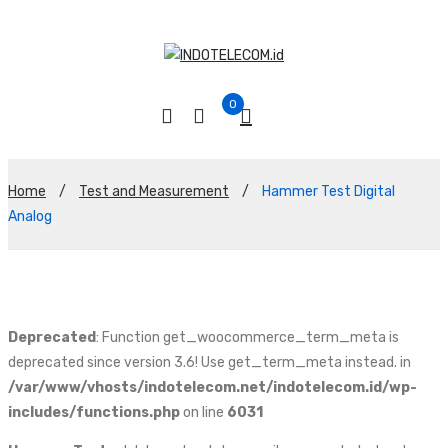
0
Home
/
Test and Measurement
/
Hammer Test Digital
Analog
Deprecated
: Function get_woocommerce_term_meta is
deprecated since version 3.6! Use get_term_meta instead. in
/var/www/vhosts/indotelecom.net/indotelecom.id/wp-
includes/functions.php
on line
6031