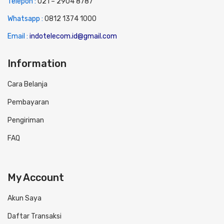
Telepon :
0
21 – 2904 8787
Whatsapp :
0
812 1374 1000
Email :
indotelecom.id@gmail.com
Information
Cara Belanja
Pembayaran
Pengiriman
FAQ
My Account
Akun Saya
Daftar Transaksi