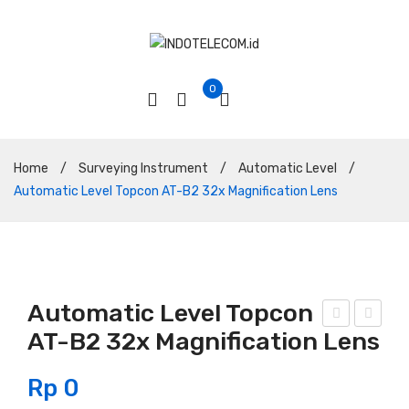
0
Home
/
Surveying Instrument
/
Automatic Level
/
Automatic Level Topcon AT-B2 32x Magnification Lens
Automatic Level Topcon
AT-B2 32x Magnification Lens
uto
uto
mat
mat
Rp
0
ic
ic