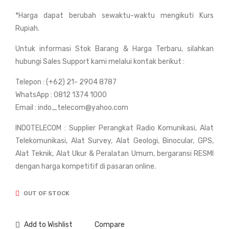
Lev
Lev
*Harga dapat berubah sewaktu-waktu mengikuti Kurs
el
el
Rupiah.
Sou
Top
th
con
Untuk informasi Stok Barang & Harga Terbaru, silahkan
NL-
AT-
hubungi Sales Support kami melalui kontak berikut :
30
B3
Telepon : (+62) 21- 2904 8787
30x
28x
WhatsApp : 0812 1374 1000
Ma
Ma
Email : indo_telecom@yahoo.com
gnif
gnif
INDOTELECOM : Supplier Perangkat Radio Komunikasi, Alat
ica
ica
Telekomunikasi, Alat Survey, Alat Geologi, Binocular, GPS,
tion
tion
Alat Teknik, Alat Ukur & Peralatan Umum, bergaransi RESMI
Len
Len
dengan harga kompetitif di pasaran online.
s
s
OUT OF STOCK
Add to Wishlist
Compare