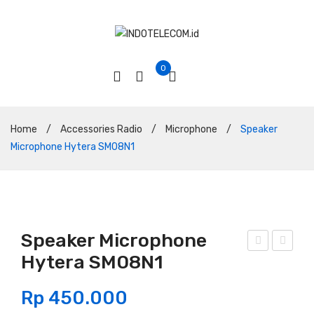
0
Home
/
Accessories Radio
/
Microphone
/
Speaker
Microphone Hytera SM08N1
Speaker Microphone
Hytera SM08N1
and
and
hel
hel
Rp
450.000
d
d