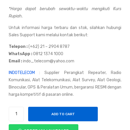
Micr
Micr
*Harga dapat berubah sewaktu-waktu mengikuti Kurs
oph
oph
Rupiah.
one
one
Hyt
Hyt
Untuk informasi harga terbaru dan stok, silahkan hubungi
era
era
Sales Support kami melalui kontak berikut:
SM1
SM1
Telepon :
(+62) 21 – 2904 8787
6A2
1R1
WhatsApp :
0812 1374 1000
Email :
indo_telecom@yahoo.com
INDOTELECOM
: Supplier Perangkat Repeater, Radio
Komunikasi, Alat Telekomunikasi, Alat Survey, Alat Geologi,
Binocular, GPS & Peralatan Umum, bergaransi RESMI dengan
harga kompetitif di pasaran online.
Speaker
ADD TO CART
Microphone
Hytera