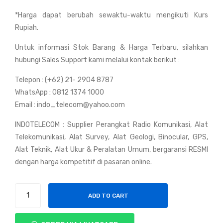
Hyt
C38
*Harga dapat berubah sewaktu-waktu mengikuti Kurs
era
0
Rupiah.
MT
Po
680
C
Untuk informasi Stok Barang & Harga Terbaru, silahkan
Plu
Rad
hubungi Sales Support kami melalui kontak berikut :
s S
io
Telepon : (+62) 21- 2904 8787
TE
WhatsApp : 0812 1374 1000
TR
Email : indo_telecom@yahoo.com
A
INDOTELECOM : Supplier Perangkat Radio Komunikasi, Alat
Mo
Telekomunikasi, Alat Survey, Alat Geologi, Binocular, GPS,
bile
Alat Teknik, Alat Ukur & Peralatan Umum, bergaransi RESMI
Rad
dengan harga kompetitif di pasaran online.
io
Hytera
ADD TO CART
PNC370
PoC