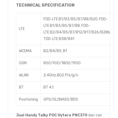
TECHNICAL SPECIFICATION
FDD-LTE:B1/B3/B5/B7/B8/B20; FDD-
LTE:B1/B3/B5/B7/B8; FDD-
LTE
LTE:B2/B4/B5/B7/B12/B17/B26/B28b;
TDD-LTE:B38/B41
WCDMA
B2/B4/B5; B1
GSM
850/900/1800/1900
WLAN
2.4GHz,802.11 b/g/n
BT
BT 4.1
Positioning
GPS/GLONASS/BDS
Jual
Handy Talky POC Hytera PNC370
dan cari