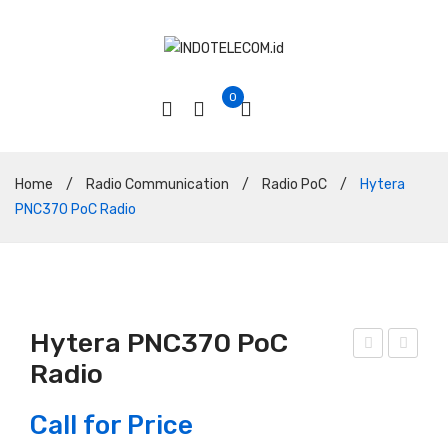
0
Home
/
Radio Communication
/
Radio PoC
/
Hytera
PNC370 PoC Radio
Hytera PNC370 PoC
Radio
adi
yter
o
a
Call for Price
Rig
PN